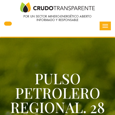
Toggl
navig
PULSO
PETROLERO
REGIONAL. 28