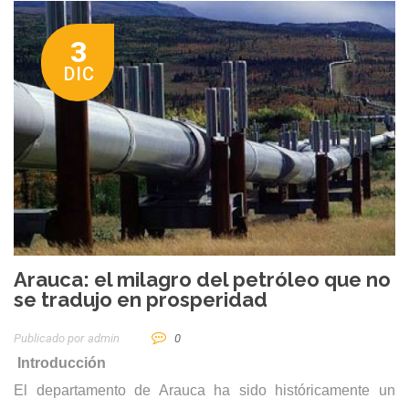
3
DIC
Arauca: el milagro del petróleo que no
se tradujo en prosperidad
Publicado por
Admin
0
Introducción
El departamento de Arauca ha sido históricamente un