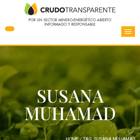
Toggl
navig
SUSANA
MUHAMAD
HOME
/ TAG:
SUSANA MUHAMAD