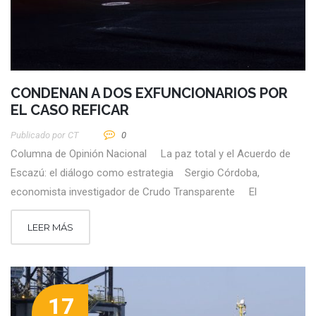
CONDENAN A DOS EXFUNCIONARIOS POR
EL CASO REFICAR
Publicado por
CT
0
Columna de Opinión Nacional La paz total y el Acuerdo de
Escazú: el diálogo como estrategia Sergio Córdoba,
economista investigador de Crudo Transparente El
LEER MÁS
17