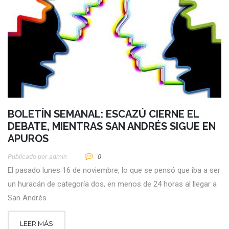
BOLETÍN SEMANAL: ESCAZÚ CIERNE EL
DEBATE, MIENTRAS SAN ANDRÉS SIGUE EN
APUROS
Publicado por
Admin
0
El pasado lunes 16 de noviembre, lo que se pensó que iba a ser
un huracán de categoría dos, en menos de 24 horas al llegar a
San Andrés
LEER MÁS