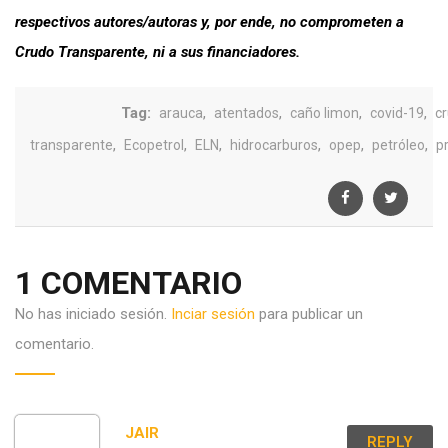
respectivos autores/autoras y, por ende, no comprometen a
Crudo Transparente, ni a sus financiadores.
Tag:
,
,
,
,
arauca
atentados
caño limon
covid-19
c
,
,
,
,
,
,
transparente
Ecopetrol
ELN
hidrocarburos
opep
petróleo
p
1 COMENTARIO
No has iniciado sesión.
Inciar sesión
para publicar un
comentario.
JAIR
REPLY