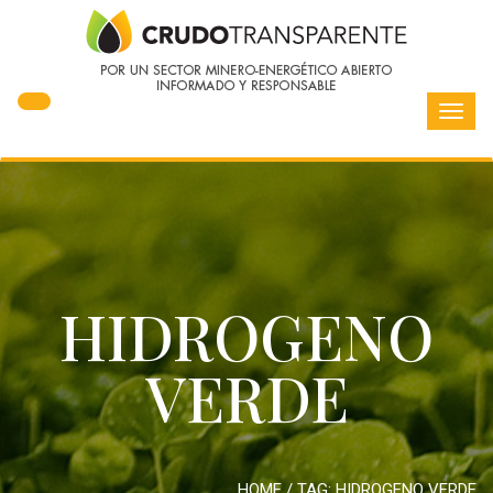
Toggl
navig
HIDROGENO
VERDE
HOME
/ TAG:
HIDROGENO VERDE