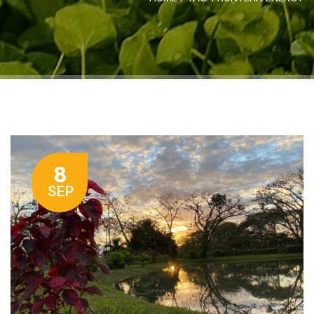
8
SEP