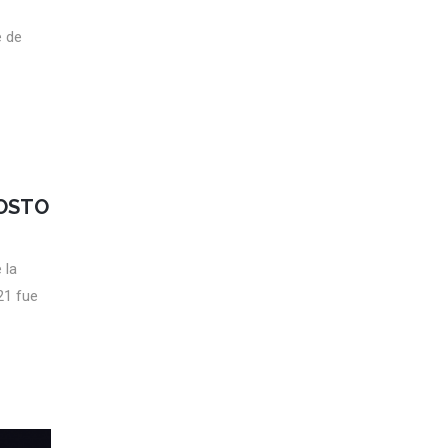
e de
GOSTO
 la
21 fue