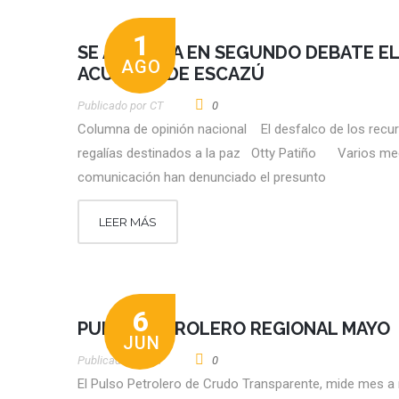
1
SE APRUEBA EN SEGUNDO DEBATE EL
AGO
ACUERDO DE ESCAZÚ
Publicado por
CT
0
Columna de opinión nacional El desfalco de los recu
regalías destinados a la paz Otty Patiño Varios me
comunicación han denunciado el presunto
LEER MÁS
6
PULSO PETROLERO REGIONAL MAYO
JUN
Publicado por
CT
0
El Pulso Petrolero de Crudo Transparente, mide mes a