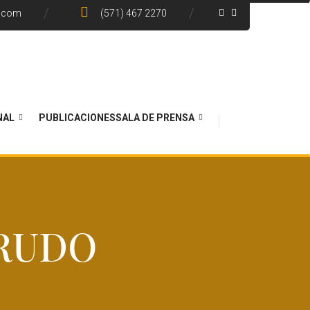
e.com
(571) 467 2270
NAL
PUBLICACIONES
SALA DE PRENSA
RUDO