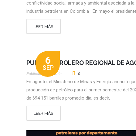
conflictividad social, armada y ambiental asociada a la
industria petrolera en Colombia En mayo el president
LEER MÁS
6
PULSO PETROLERO REGIONAL DE A
SEP
Publicado por
Admin
0
En agosto, el Ministerio de Minas y Energía anunció que
producción de petróleo para el primer semestre del 20
de 694 151 barriles promedio día; es decir,
LEER MÁS