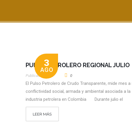
3
PULSO PETROLERO REGIONAL JULIO
AGO
Publicado por
CT
0
El Pulso Petrolero de Crudo Transparente, mide mes a
conflictividad social, armada y ambiental asociada a la
industria petrolera en Colombia Durante julio el
LEER MÁS