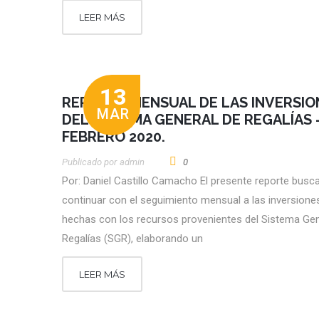
LEER MÁS
13
REPORTE MENSUAL DE LAS INVERSIO
MAR
DEL SISTEMA GENERAL DE REGALÍAS 
FEBRERO 2020.
Publicado por
Admin
0
Por: Daniel Castillo Camacho El presente reporte busc
continuar con el seguimiento mensual a las inversione
hechas con los recursos provenientes del Sistema Gen
Regalías (SGR), elaborando un
LEER MÁS