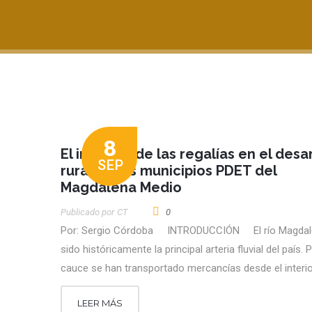
8
El impacto de las regalías en el desa
SEP
rural en los municipios PDET del
Magdalena Medio
Publicado por
CT
0
Por: Sergio Córdoba INTRODUCCIÓN El río Magdal
sido históricamente la principal arteria fluvial del país. 
cauce se han transportado mercancías desde el interi
LEER MÁS