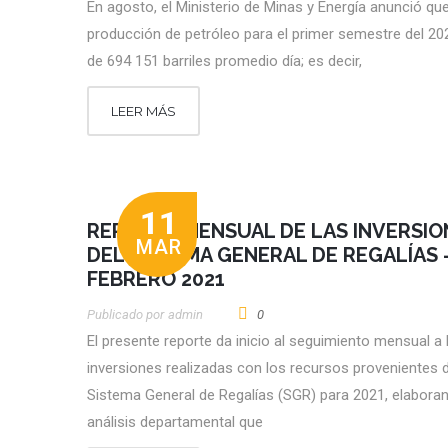
En agosto, el Ministerio de Minas y Energía anunció que
producción de petróleo para el primer semestre del 20
de 694 151 barriles promedio día; es decir,
LEER MÁS
11
REPORTE MENSUAL DE LAS INVERSIO
MAR
DEL SISTEMA GENERAL DE REGALÍAS 
FEBRERO 2021
Publicado por
Admin
0
El presente reporte da inicio al seguimiento mensual a 
inversiones realizadas con los recursos provenientes d
Sistema General de Regalías (SGR) para 2021, elabora
análisis departamental que