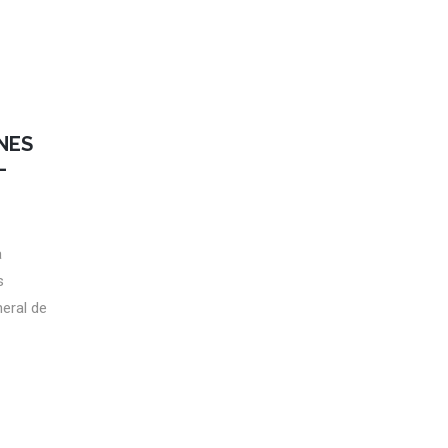
NES
–
a
s
eral de