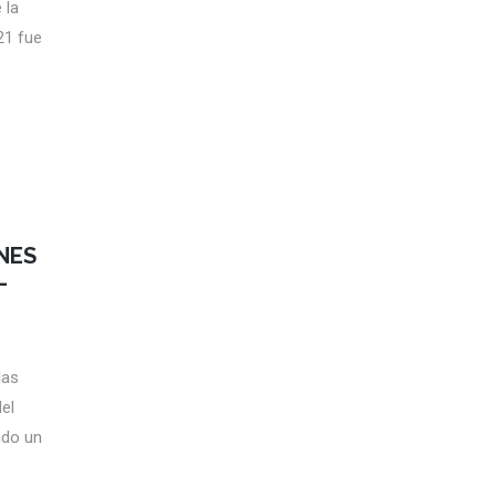
 la
21 fue
NES
–
las
el
ndo un