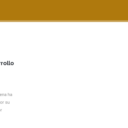
rrollo
ena ha
Por su
or