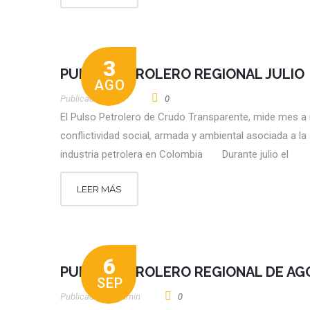
3
PULSO PETROLERO REGIONAL JULIO
AGO
Publicado por
CT
0
El Pulso Petrolero de Crudo Transparente, mide mes a
conflictividad social, armada y ambiental asociada a la
industria petrolera en Colombia Durante julio el
LEER MÁS
6
PULSO PETROLERO REGIONAL DE A
SEP
Publicado por
Admin
0