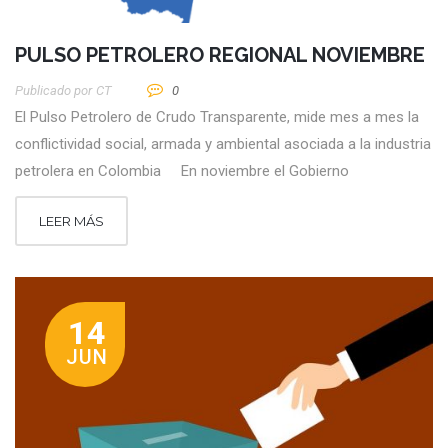
PULSO PETROLERO REGIONAL NOVIEMBRE
Publicado por
CT
0
El Pulso Petrolero de Crudo Transparente, mide mes a mes la
conflictividad social, armada y ambiental asociada a la industria
petrolera en Colombia En noviembre el Gobierno
LEER MÁS
14
JUN