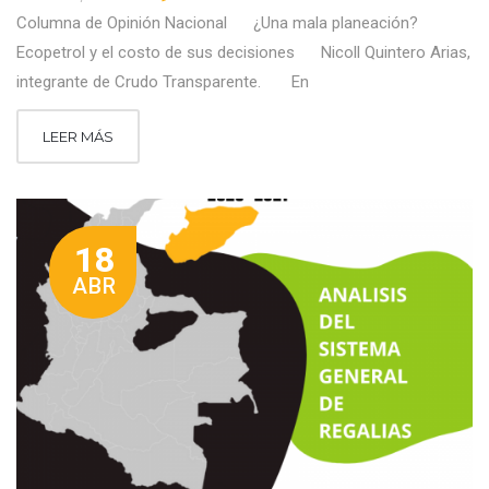
Columna de Opinión Nacional ¿Una mala planeación?
Ecopetrol y el costo de sus decisiones Nicoll Quintero Arias,
integrante de Crudo Transparente. En
LEER MÁS
18
ABR