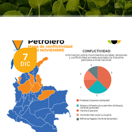
7
DIC