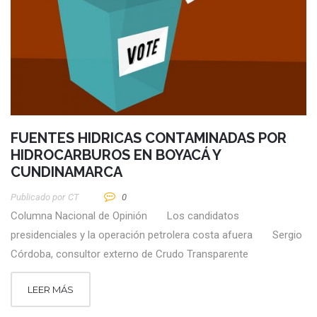
FUENTES HIDRICAS CONTAMINADAS POR
HIDROCARBUROS EN BOYACÁ Y
CUNDINAMARCA
Publicado por
CT
0
Columna Nacional de Opinión Los candidatos
presidenciales y la operación petrolera costa afuera Sergio
Córdoba, consultor externo de Crudo Transparente
LEER MÁS