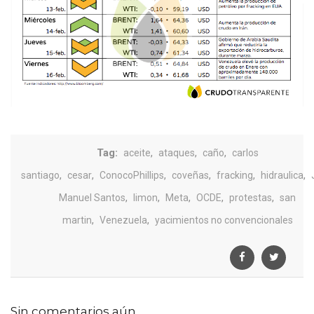
Tag:
,
,
,
aceite
ataques
caño
carlos
,
,
,
,
,
,
santiago
cesar
ConocoPhillips
coveñas
fracking
hidraulica
,
,
,
,
,
Manuel Santos
limon
Meta
OCDE
protestas
san
,
,
martin
Venezuela
yacimientos no convencionales
Sin comentarios aún