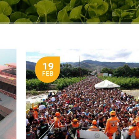
19
FEB