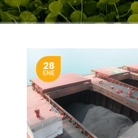
28
ENE