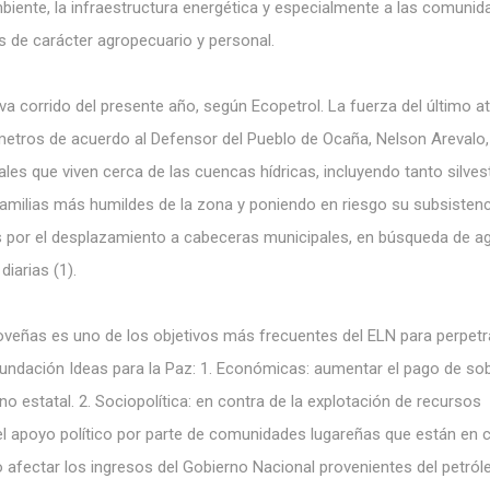
iente, la infraestructura energética y especialmente a las comunid
es de carácter agropecuario y personal.
a corrido del presente año, según Ecopetrol. La fuerza del último a
ímetros de acuerdo al Defensor del Pueblo de Ocaña, Nelson Arevalo,
s que viven cerca de las cuencas hídricas, incluyendo tanto silves
milias más humildes de la zona y poniendo en riesgo su subsistenc
por el desplazamiento a cabeceras municipales, en búsqueda de a
diarias (1)
.
veñas es uno de los objetivos más frecuentes del ELN para perpetr
Fundación Ideas para la Paz: 1. Económicas: aumentar el pago de s
o estatal. 2. Sociopolítica: en contra de la explotación de recursos
el apoyo político por parte de comunidades lugareñas que están en 
afectar los ingresos del Gobierno Nacional provenientes del petróle