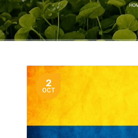
HO
2
OCT