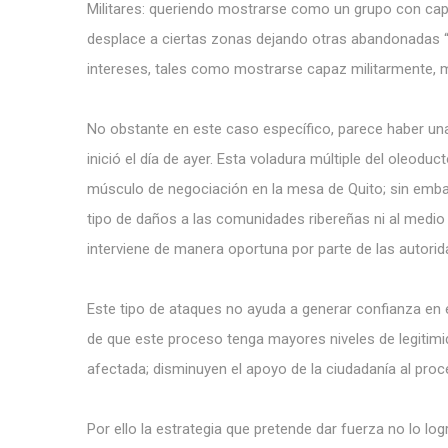
Militares: queriendo mostrarse como un grupo con capac
desplace a ciertas zonas dejando otras abandonadas “
intereses, tales como mostrarse capaz militarmente, m
No obstante en este caso específico, parece haber una m
inició el día de ayer. Esta voladura múltiple del oleod
músculo de negociación en la mesa de Quito; sin embarg
tipo de daños a las comunidades ribereñas ni al medi
interviene de manera oportuna por parte de las autori
Este tipo de ataques no ayuda a generar confianza en 
de que este proceso tenga mayores niveles de legitim
afectada; disminuyen el apoyo de la ciudadanía al proc
Por ello la estrategia que pretende dar fuerza no lo lo