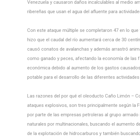
Venezuela y causaron daños incalculables al medio amb
ribereñas que usan el agua del afluente para actividad
Con este ataque múltiple se completaron 47 en lo que v
hizo que el caudal del río aumentará cerca de 30 cent
causó conatos de avalanchas y además arrastró animale
como ganado y peces, afectando la economía de las fa
económica debido al aumento de los gastos causados 
potable para el desarrollo de las diferentes actividades 
Las razones del por qué el oleoducto Caño Limón – Co
ataques explosivos, son tres principalmente según la 
por parte de las empresas petroleras al grupo armado n
naturales por multinacionales, buscando el aumento d
de la explotación de hidrocarburos y también buscando 