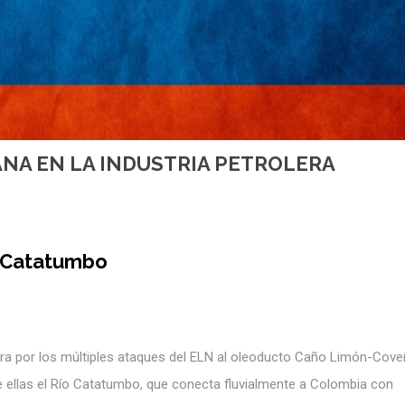
ANA EN LA INDUSTRIA PETROLERA
l Catatumbo
ra por los múltiples ataques del ELN al oleoducto Caño Limón-Cove
 ellas el Río Catatumbo, que conecta fluvialmente a Colombia con