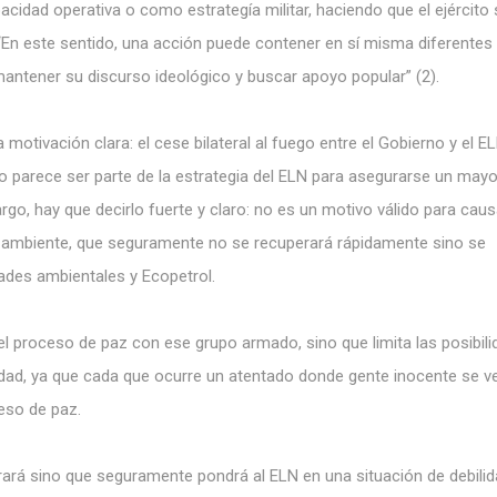
idad operativa o como estrategía militar, haciendo que el ejército 
En este sentido, una acción puede contener en sí misma diferentes
antener su discurso ideológico y buscar apoyo popular” (2)
.
otivación clara: el cese bilateral al fuego entre el Gobierno y el E
ucto parece ser parte de la estrategia del ELN para asegurarse un mayo
o, hay que decirlo fuerte y claro: no es un motivo válido para caus
o ambiente, que seguramente no se recuperará rápidamente sino se
dades ambientales y Ecopetrol.
el proceso de paz con ese grupo armado, sino que limita las posibil
idad, ya que cada que ocurre un atentado donde gente inocente se v
eso de paz.
grará sino que seguramente pondrá al ELN en una situación de debilid