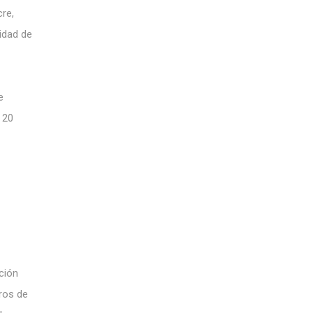
cre,
idad de
e
 20
ción
ros de