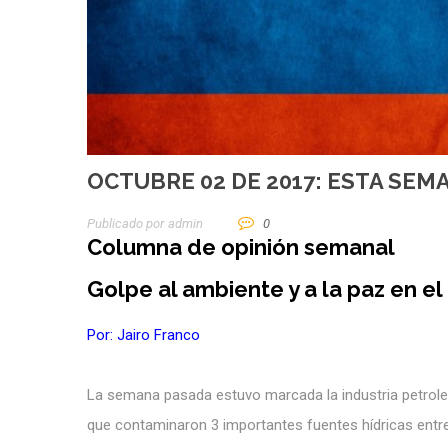
OCTUBRE 02 DE 2017: ESTA SEM
Publicado por
Admin
0
Columna de opinión semanal
Golpe al ambiente y a la paz en e
Por: Jairo Franco
La semana pasada estuvo marcada la industria petrole
que contaminaron 3 importantes fuentes hídricas entre