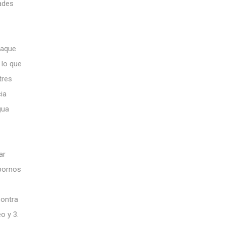
ades
taque
 lo que
tres
ia
gua
ar
obornos
contra
o y 3.