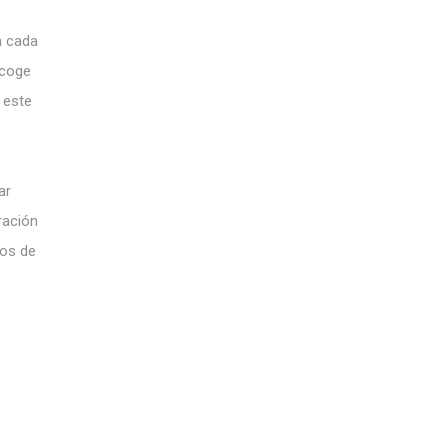
n cada
ecoge
 este
ar
ración
gos de