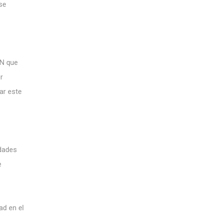
se
LN que
r
ar este
idades
e
ad en el