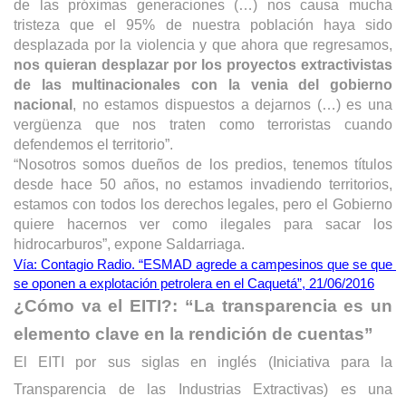
de las próximas generaciones (…) nos causa mucha 
tristeza que el 95% de nuestra población haya sido 
desplazada por la violencia y que ahora que regresamos, 
nos quieran desplazar por los proyectos extractivistas 
de las multinacionales con la venia del gobierno 
nacional
, no estamos dispuestos a dejarnos (…) es una 
vergüenza que nos traten como terroristas cuando 
defendemos el territorio”.
“Nosotros somos dueños de los predios, tenemos títulos 
desde hace 50 años, no estamos invadiendo territorios, 
estamos con todos los derechos legales, pero el Gobierno 
quiere hacernos ver como ilegales para sacar los 
hidrocarburos”, expone Saldarriaga.
Vía: Contagio Radio. “ESMAD agrede a campesinos que se que 
se oponen a explotación petrolera en el Caquetá”, 21/06/2016
¿Cómo va el EITI?: “La transparencia es un 
elemento clave en la rendición de cuentas”
El EITI por sus siglas en inglés (Iniciativa para la 
Transparencia de las Industrias Extractivas) es una 