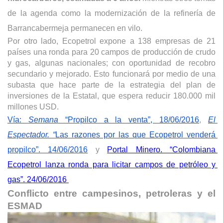
de la agenda como la modernización de la refinería de 
Barrancabermeja permanecen en vilo.
Por otro lado, Ecopetrol expone a 138 empresas de 21 
países una ronda para 20 campos de producción de crudo 
y gas, algunas nacionales; con oportunidad de recobro 
secundario y mejorado. Esto funcionará por medio de una 
subasta que hace parte de la estrategia del plan de 
inversiones de la Estatal, que espera reducir 180.000 mil 
millones USD.
Vía: 
Semana
 “Propilco a la venta”, 18/06/2016
, 
El 
Espectador. “
Las razones por las que Ecopetrol venderá 
propilco”. 14/06/2016
 y 
Portal Minero. “Colombiana 
Ecopetrol lanza ronda para licitar campos de petróleo y 
gas”. 24/06/2016 
Conflicto entre campesinos, petroleras y el 
ESMAD