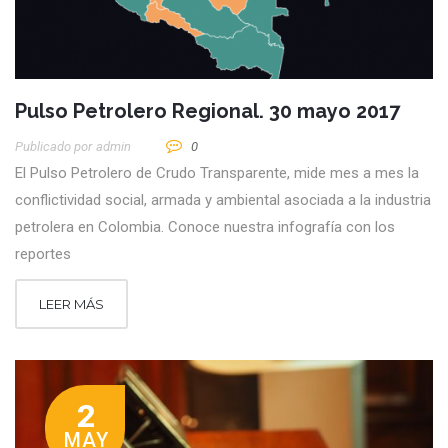
Pulso Petrolero Regional. 30 mayo 2017
Publicado por
Admin
0
El Pulso Petrolero de Crudo Transparente, mide mes a mes la
conflictividad social, armada y ambiental asociada a la industria
petrolera en Colombia. Conoce nuestra infografía con los
reportes
LEER MÁS
2
MAY