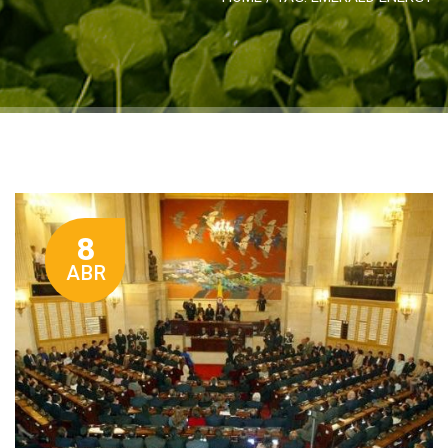
8
ABR