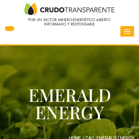
Toggl
navig
EMERALD
ENERGY
HOME
/ TAG:
EMERALD ENERGY