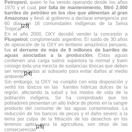
Petroperú
, quien lo ha venido operando desde los años
1970 y el cual,
por falta de mantenimiento, filtró 2.000
barriles de petróleo en los ríos que alimentan al gran
Amazonas
y llevó al gobierno a declarar emergencia por
60 días en 16 comunidades indígenas de la Selva
[23]
Tropical
.
En el año 2000, OXY decidió vender la concesión a
Pluspetrol
, conglomerado argentino. El saldo de 30 años
de operación de la OXY en territorio amazónico peruano,
fue
el derrame de más de 9 millones de barriles
de
aguas asociadas a la producción.
Estas aguas
contienen una carga salina superiora la normal y traen
consigo toda una mezcla de sustancias tóxicas que deben
ser reinyectadas al subsuelo para evitar daños al medio
[24]
ambiente
.
Sin embargo, la OXY no cumplió con esta disposición y
vertió los tóxicos en las fuentes hídricas dulces de la
región, afectando la salud y los modos de vida de la
población indígena. Se ha comprobado que los
pobladores presentan un alto índice de plomo en la sangre
producto del consumo de las aguas contaminadas. La
reducción de los bancos de peces y el daño severo a la
tierra por culpa de la filtración de los desechos en los
terrenos aptos para la agricultura, son otras de las
[25]
consecuencias
.