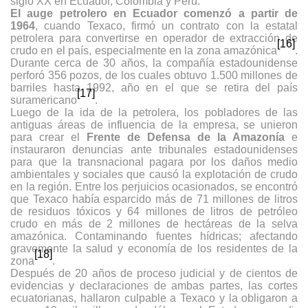
siglo XX en Ecuador, Colombia y Perú.
El auge petrolero en Ecuador comenzó a partir de
1964
, cuando Texaco, firmó un contrato con la estatal
petrolera para convertirse en operador de extracción de
[16]
crudo en el país, especialmente en la zona amazónica
.
Durante cerca de 30 años, la compañía estadounidense
perforó 356 pozos, de los cuales obtuvo 1.500 millones de
barriles hasta 1992, año en el que se retira del país
[17]
suramericano
.
Luego de la ida de la petrolera, los pobladores de las
antiguas áreas de influencia de la empresa, se unieron
para crear el
Frente de Defensa de la Amazonía
e
instauraron denuncias ante tribunales estadounidenses
para que la transnacional pagara por los daños medio
ambientales y sociales que causó la explotación de crudo
en la región. Entre los perjuicios ocasionados, se encontró
que Texaco había esparcido más de 71 millones de litros
de residuos tóxicos y 64 millones de litros de petróleo
crudo en más de 2 millones de hectáreas de la selva
amazónica. Contaminando fuentes hídricas; afectando
gravemente la salud y economía de los residentes de la
[18]
zona
.
Después de 20 años de proceso judicial y de cientos de
evidencias y declaraciones de ambas partes, las cortes
ecuatorianas, hallaron culpable a Texaco y la obligaron a