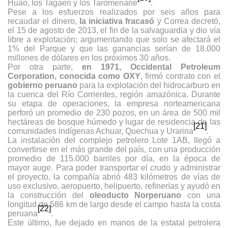
Huao, los Tagaeri y los Taromenane
.
Pese a los esfuerzos realizados por seis años para
recaudar el dinero,
la iniciativa fracasó
y Correa decretó,
el 15 de agosto de 2013, el fin de la salvaguardia y dio vía
libre a explotación; argumentando que solo se afectará el
1% del Parque y que las ganancias serían de 18.000
millones de dólares en los próximos 30 años.
Por otra parte,
en 1971, Occidental Petroleum
Corporation, conocida como OXY
, firmó contrato con el
gobierno peruano
para la explotación del hidrocarburo en
la cuenca del Río Corrientes, región amazónica. Durante
su etapa de operaciones, la empresa norteamericana
perforó un promedio de 230 pozos, en un área de 500 mil
hectáreas de bosque húmedo y lugar de residencia de las
[21]
comunidades indígenas Achuar, Quechua y Urarina
.
La instalación del complejo petrolero Lote 1AB, llegó a
convertirse en el más grande del país, con una producción
promedio de 115.000 barriles por día, en la época de
mayor auge. Para poder transportar el crudo y administrar
el proyecto, la compañía abrió 483 kilómetros de vías de
uso exclusivo, aeropuerto, helipuerto, refinerías y ayudó en
la construcción del
oleoducto Norperuano
con una
longitud de 586 km de largo desde el campo hasta la costa
[22]
peruana
.
Este último, fue dejado en manos de la estatal petrolera