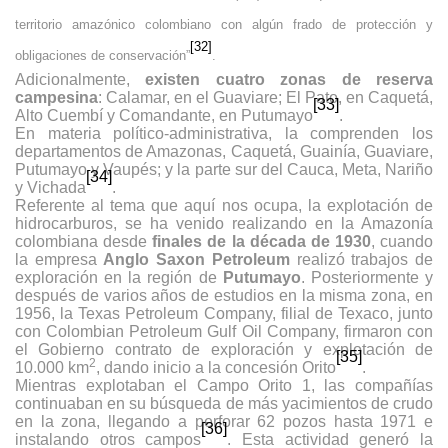
territorio amazónico colombiano con algún frado de protección y
[32]
obligaciones de conservación”
.
Adicionalmente,
existen cuatro zonas de reserva
campesina
: Calamar, en el Guaviare; El Pato, en Caquetá,
[33]
Alto Cuembí y Comandante, en Putumayo
.
En materia político-administrativa, la comprenden los
departamentos de Amazonas, Caquetá, Guainía, Guaviare,
Putumayo y Vaupés; y la parte sur del Cauca, Meta, Nariño
[34]
y Vichada
.
Referente al tema que aquí nos ocupa, la explotación de
hidrocarburos, se ha venido realizando en la Amazonía
colombiana desde
finales de la década de 1930
, cuando
la empresa
Anglo Saxon Petroleum
realizó trabajos de
exploración en la región de
Putumayo
. Posteriormente y
después de varios años de estudios en la misma zona, en
1956, la Texas Petroleum Company, filial de Texaco, junto
con Colombian Petroleum Gulf Oil Company, firmaron con
el Gobierno contrato de exploración y explotación de
[35]
2
10.000 km
, dando inicio a la concesión Orito
.
Mientras explotaban el Campo Orito 1, las compañías
continuaban en su búsqueda de más yacimientos de crudo
en la zona, llegando a perforar 62 pozos hasta 1971 e
[36]
instalando otros campos
. Esta actividad generó la