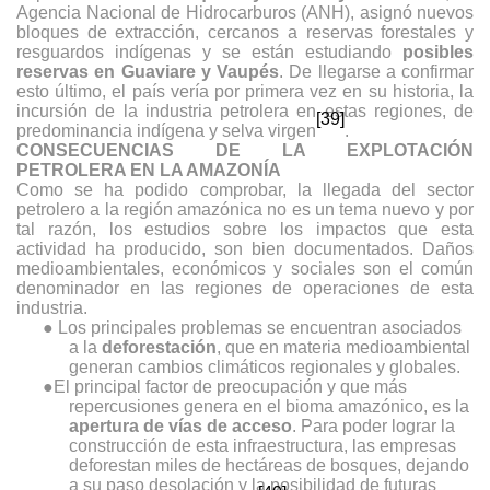
Agencia Nacional de Hidrocarburos (ANH), asignó nuevos
bloques de extracción, cercanos a reservas forestales y
resguardos indígenas y se están estudiando
posibles
reservas en Guaviare y Vaupés
. De llegarse a confirmar
esto último, el país vería por primera vez en su historia, la
incursión de la industria petrolera en estas regiones, de
[39]
predominancia indígena y selva virgen
.
CONSECUENCIAS DE LA EXPLOTACIÓN
PETROLERA EN LA AMAZONÍA
Como se ha podido comprobar, la llegada del sector
petrolero a la región amazónica no es un tema nuevo y por
tal razón, los estudios sobre los impactos que esta
actividad ha producido, son bien documentados. Daños
medioambientales, económicos y sociales son el común
denominador en las regiones de operaciones de esta
industria.
●
Los principales problemas se encuentran asociados
a la
deforestación
, que en materia medioambiental
generan cambios climáticos regionales y globales.
●
El principal factor de preocupación y que más
repercusiones genera en el bioma amazónico, es la
apertura de vías de acceso
. Para poder lograr la
construcción de esta infraestructura, las empresas
deforestan miles de hectáreas de bosques, dejando
a su paso desolación y la posibilidad de futuras