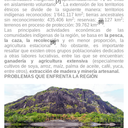
[7]
en aislamiento voluntario
. La extensión de los territorios
étnicos se divide de la siguiente manera: territorios
2
indígenas reconocidos: 1’641.117 km
; tierras ancestrales
2
2
sin reconocimiento: 435.406 km
; reservas: 28.127 km
;
[8]
2
terrenos en proceso de protección: 39.762 km
.
Las principales actividades económicas de las
comunidades indígenas de la región, se basa en
la pesca,
la caza, la recolección
y en menor proporción, la
[9]
agricultura estacional
. No obstante, es importante
resaltar que existen otros grupos poblacionales dedicados
a otras labores lucrativas, entre las que se encuentran:
ganadería y agricultura extensiva
(especialmente
cultivos de soya, arroz, maíz, palma de aceite, café, yuca,
entre otros),
extracción de madera y minería artesanal.
PROBLEMAS QUE ENFRENTA LA REGIÓN