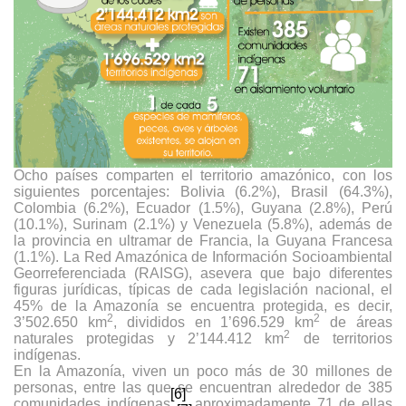
Ocho países comparten el territorio amazónico, con los
siguientes porcentajes: Bolivia (6.2%), Brasil (64.3%),
Colombia (6.2%), Ecuador (1.5%), Guyana (2.8%), Perú
(10.1%), Surinam (2.1%) y Venezuela (5.8%), además de
la provincia en ultramar de Francia, la Guyana Francesa
(1.1%). La Red Amazónica de Información Socioambiental
Georreferenciada (RAISG), asevera que bajo diferentes
figuras jurídicas, típicas de cada legislación nacional, el
45% de la Amazonía se encuentra protegida, es decir,
2
2
3’502.650 km
, divididos en 1’696.529 km
de áreas
2
naturales protegidas y 2’144.412 km
de territorios
indígenas.
En la Amazonía, viven un poco más de 30 millones de
personas, entre las que se encuentran alrededor de 385
[6]
comunidades indígenas
, aproximadamente 71 de ellas