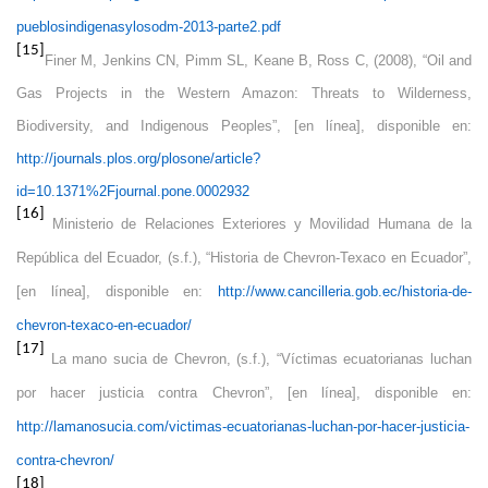
pueblosindigenasylosodm-2013-parte2.pdf
[15]
Finer M, Jenkins CN, Pimm SL, Keane B, Ross C
, (2008), “Oil and
Gas Projects in the Western Amazon: Threats to Wilderness,
Biodiversity, and Indigenous Peoples”, [en línea], disponible en:
http://journals.plos.org/plosone/article?
id=10.1371%2Fjournal.pone.0002932
[16]
Ministerio de Relaciones Exteriores y Movilidad Humana de la
República del Ecuador, (s.f.), “Historia de Chevron-Texaco en Ecuador”,
[en línea], disponible en:
http://www.cancilleria.gob.ec/historia-de-
chevron-texaco-en-ecuador/
[17]
La mano sucia de Chevron, (s.f.), “Víctimas ecuatorianas luchan
por hacer justicia contra Chevron”, [en línea], disponible en:
http://lamanosucia.com/victimas-ecuatorianas-luchan-por-hacer-justicia-
contra-chevron/
[18]