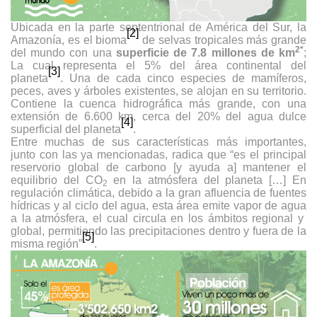
Ubicada en la parte septentrional de América del Sur, la
[2]
Amazonía, es el bioma
de selvas tropicales más grande
2*
del mundo con una
superficie de 7.8 millones de km
;
La cual representa el 5% del área continental del
[3]
planeta
. Una de cada cinco especies de mamíferos,
peces, aves y árboles existentes, se alojan en su territorio.
Contiene la cuenca hidrográfica más grande, con una
extensión de 6.600 km, cerca del 20% del agua dulce
[4]
superficial del planeta
.
Entre muchas de sus características más importantes,
junto con las ya mencionadas, radica que “es el principal
reservorio global de carbono [y ayuda a] mantener el
equilibrio del CO
en la atmósfera del planeta […] En
2
regulación climática, debido a la gran afluencia de fuentes
hídricas y al ciclo del agua, esta área emite vapor de agua
a la atmósfera, el cual circula en los ámbitos regional y
global, permitiendo las precipitaciones dentro y fuera de la
[5]
misma región”
.