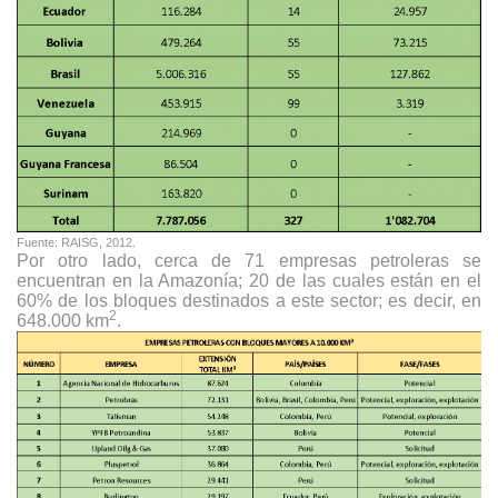
Fuente: RAISG, 2012.
Por otro lado, cerca de 71 empresas petroleras se
encuentran en la Amazonía; 20 de las cuales están en el
60% de los bloques destinados a este sector; es decir, en
2
648.000 km
.