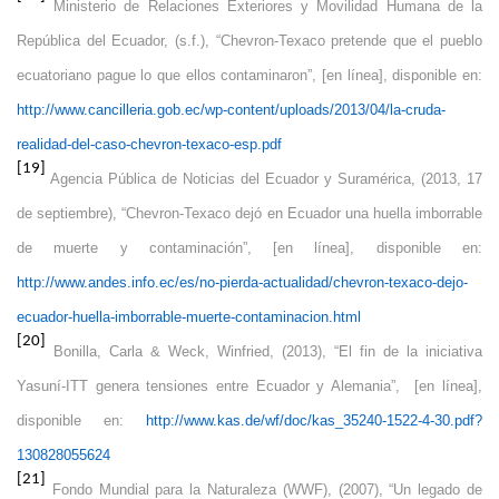
Ministerio de Relaciones Exteriores y Movilidad Humana de la
República del Ecuador, (s.f.), “Chevron-Texaco pretende que el pueblo
ecuatoriano pague lo que ellos contaminaron”, [en línea], disponible en:
http://www.cancilleria.gob.ec/wp-content/uploads/2013/04/la-cruda-
realidad-del-caso-chevron-texaco-esp.pdf
[19]
Agencia Pública de Noticias del Ecuador y Suramérica, (2013, 17
de septiembre), “Chevron-Texaco dejó en Ecuador una huella imborrable
de muerte y contaminación”, [en línea], disponible en:
http://www.andes.info.ec/es/no-pierda-actualidad/chevron-texaco-dejo-
ecuador-huella-imborrable-muerte-contaminacion.html
[20]
Bonilla, Carla & Weck, Winfried, (2013), “El fin de la iniciativa
Yasuní-ITT genera tensiones entre Ecuador y Alemania”, [en línea],
disponible en:
http://www.kas.de/wf/doc/kas_35240-1522-4-30.pdf?
130828055624
[21]
Fondo Mundial para la Naturaleza (WWF), (2007), “Un legado de