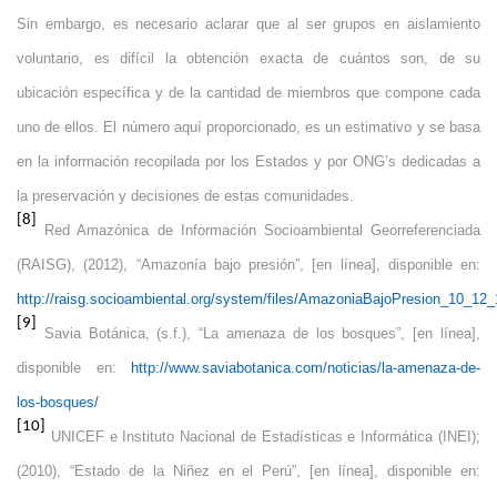
Sin embargo, es necesario aclarar que al ser grupos en aislamiento
voluntario, es difícil la obtención exacta de cuántos son, de su
ubicación específica y de la cantidad de miembros que compone cada
uno de ellos. El número aquí proporcionado, es un estimativo y se basa
en la información recopilada por los Estados y por ONG’s dedicadas a
la preservación y decisiones de estas comunidades.
[8]
Red Amazónica de Información Socioambiental Georreferenciada
(RAISG), (2012), “Amazonía bajo presión”, [en línea], disponible en:
http://raisg.socioambiental.org/system/files/AmazoniaBajoPresion_10_12_
[9]
Savia Botánica, (s.f.), “La amenaza de los bosques”, [en línea],
disponible en:
http://www.saviabotanica.com/noticias/la-amenaza-de-
los-bosques/
[10]
UNICEF e Instituto Nacional de Estadísticas e Informática (INEI);
(2010), “Estado de la Niñez en el Perú”, [en línea], disponible en: