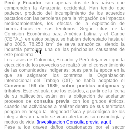
Perú y Ecuador
, son apenas dos de los países que
comprenden la Amazonía occidental. Han tenido que
padecer, producto del incumplimiento de los acuerdos
pactados con las petroleras para la mitigación de impactos
medioambientales, los efectos de la explotación de
hidrocarburos en sus territorios. Según cifras de la
Comisión Económica para América Latina y el Caribe
(CEPAL), en estos países, se habían deforestado hasta el
2
año 2005, 78.253 km
de selva amazónica; siendo la
industria petrolera una de las principales causantes de
[26]
este problema
.
Los casos de Colombia, Ecuador y Perú dejan ver que la
ejecución de los proyectos se realizó sin el consentimiento
de las comunidades indígenas; pues para la época en la
que se asignaron los contratos, la Organización
Internacional del Trabajo (OIT) no había adoptado el
Convenio 169 de 1989, sobre pueblos indígenas y
tribales.
Este estipula que los estados, a partir de la fecha
de su ratificación, están en la obligación de adelantar
procesos de
consulta previa
con los grupos étnicos,
cuando las actividades a realizar dentro de sus territorios
pongan en riesgo la integridad física y psicológica de los
integrantes y cuando se vean afectadas su cosmología y
modos de vida.
(Investigación Consulta previa, aquí)
Pese a los graves daños ocasionados por el sector