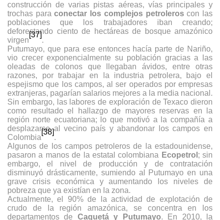
construcción de varias pistas aéreas, vías principales y
trochas para
conectar los complejos petroleros
con las
poblaciones que los trabajadores iban creando;
deforestando ciento de hectáreas de bosque amazónico
[37]
virgen
.
Putumayo, que para ese entonces hacía parte de Nariño,
vio crecer exponencialmente su población gracias a las
oleadas de colonos que llegaban ávidos, entre otras
razones, por trabajar en la industria petrolera, bajo el
espejismo que los campos, al ser operados por empresas
extranjeras, pagarían salarios mejores a la media nacional.
Sin embargo, las labores de exploración de Texaco dieron
como resultado el hallazgo de mayores reservas en la
región norte ecuatoriana; lo que motivó a la compañía a
desplazarse al vecino país y abandonar los campos en
[38]
Colombia
.
Algunos de los campos petroleros de la estadounidense,
pasaron a manos de la estatal colombiana
Ecopetrol
; sin
embargo, el nivel de producción y de contratación
disminuyó drásticamente, sumiendo al Putumayo en una
grave crisis económica y aumentando los niveles de
pobreza que ya existían en la zona.
Actualmente, el 90% de la actividad de explotación de
crudo de la región amazónica, se concentra en los
departamentos de
Caquetá y Putumayo
. En 2010, la