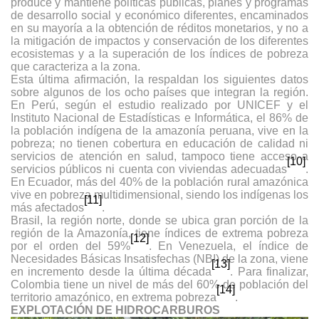
produce y mantiene políticas públicas, planes y programas
de desarrollo social y económico diferentes, encaminados
en su mayoría a la obtención de réditos monetarios, y no a
la mitigación de impactos y conservación de los diferentes
ecosistemas y a la superación de los índices de pobreza
que caracteriza a la zona.
Esta última afirmación, la respaldan los siguientes datos
sobre algunos de los ocho países que integran la región.
En Perú, según el estudio realizado por UNICEF y el
Instituto Nacional de Estadísticas e Informática, el 86% de
la población indígena de la amazonía peruana, vive en la
pobreza; no tienen cobertura en educación de calidad ni
servicios de atención en salud, tampoco tiene acceso a
[10]
servicios públicos ni cuenta con viviendas adecuadas
.
En Ecuador, más del 40% de la población rural amazónica
vive en pobreza multidimensional, siendo los indígenas los
[11]
más afectados
.
Brasil, la región norte, donde se ubica gran porción de la
región de la Amazonía, tiene índices de extrema pobreza
[12]
por el orden del 59%
. En Venezuela, el índice de
Necesidades Básicas Insatisfechas (NBI) de la zona, viene
[13]
en incremento desde la última década
. Para finalizar,
Colombia tiene un nivel de más del 60% de población del
[14]
territorio amazónico, en extrema pobreza
.
EXPLOTACIÓN DE HIDROCARBUROS