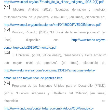
http://www.unicef.org/lac/Estado_de_la_Ninez_Indigena_190810(1).pdf
[11]
Mideros, Andrés, (2012), “Ecuador: definición y medición
multidimensional de la pobreza, 2006–2010”, [en línea], disponible en:
http://www.cepal.org/publicaciones/xml/0/48620/RVE108Mideros.pdf
[12]
Montero, Ricardo, (2011), “El Brasil de la extrema pobreza”, [en
línea], disponible en:
http://www.techo.org/wp-
content/uploads/2013/02/montero.pdf
[13]
El Universal, (2013, 23 de enero), “Amazonas y Delta Amacuro
con mayor nivel de pobreza”, [en línea], disponible en:
http://www.eluniversal.com/economia/130124/amazonas-y-delta-
amacuro-con-mayor-nivel-de-pobreza-imp
[14]
Programa de las Naciones Unidas para el Desarrollo (PNUD),
(2013), “Pueblos indígenas y Objetivos del Milenio”, [en línea],
disponible en:
http://www.undp.org/content/dam/colombia/docs/ODM/undp-co-