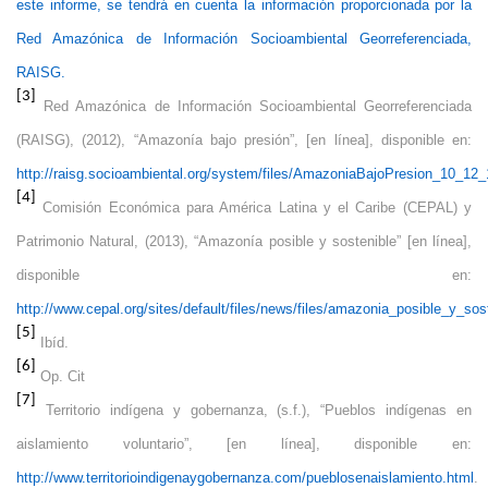
este informe, se tendrá en cuenta la información proporcionada por la
Red Amazónica de Información Socioambiental Georreferenciada,
RAISG.
[3]
Red Amazónica de Información Socioambiental Georreferenciada
(RAISG), (2012), “Amazonía bajo presión”, [en línea], disponible en:
http://raisg.socioambiental.org/system/files/AmazoniaBajoPresion_10_12_
[4]
Comisión Económica para América Latina y el Caribe (CEPAL) y
Patrimonio Natural, (2013), “Amazonía posible y sostenible” [en línea],
disponible en:
http://www.cepal.org/sites/default/files/news/files/amazonia_posible_y_sos
[5]
Ibíd.
[6]
Op. Cit
[7]
Territorio indígena y gobernanza, (s.f.), “Pueblos indígenas en
aislamiento voluntario”, [en línea], disponible en:
http://www.territorioindigenaygobernanza.com/pueblosenaislamiento.html
.