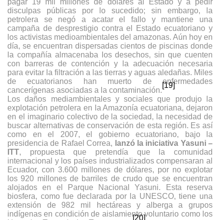
pagar 19 mil millones de dólares al Estado y a pedir
disculpas públicas por lo sucedido; sin embargo, la
petrolera se negó a acatar el fallo y mantiene una
campaña de desprestigio contra el Estado ecuatoriano y
los activistas medioambientales del amazonas. Aún hoy en
día, se encuentran dispersadas cientos de piscinas donde
la compañía almacenaba los desechos, sin que cuenten
con barreras de contención y la adecuación necesaria
para evitar la filtración a las tierras y aguas aledañas. Miles
de ecuatorianos han muerto de enfermedades
[19]
cancerígenas asociadas a la contaminación.
Los daños mediambientales y sociales que produjo la
explotación petrolera en la Amazonía ecuatoriana, dejaron
en el imaginario colectivo de la sociedad, la necesidad de
buscar alternativas de conservación de esta región. Es así
como en el 2007, el gobierno ecuatoriano, bajo la
presidencia de Rafael Correa,
lanzó la iniciativa Yasuni –
ITT
, propuesta que pretendía que la comunidad
internacional y los países industrializados compensaran al
Ecuador, con 3.600 millones de dólares, por no explotar
los 920 millones de barriles de crudo que se encuentran
alojados en el Parque Nacional Yasuni. Esta reserva
biosfera, como fue declarada por la UNESCO, tiene una
extensión de 982 mil hectáreas y alberga a grupos
indígenas en condición de aislamiento voluntario como los
[20]