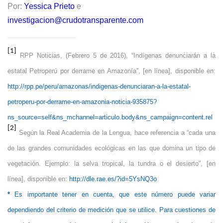
Por:
Yessica Prieto
e
investigacion@crudotransparente.com
[1]
RPP Noticias, (Febrero 5 de 2016), “Indígenas denunciarán a la
estatal Petroperú por derrame en Amazonía”, [en línea], disponible en:
http://rpp.pe/peru/amazonas/indigenas-denunciaran-a-la-estatal-
petroperu-por-derrame-en-amazonia-noticia-935875?
ns_source=self&ns_mchannel=articulo.body&ns_campaign=content.rel
[2]
Según la Real Academia de la Lengua, hace referencia a “cada una
de las grandes comunidades ecológicas en las que domina un tipo de
vegetación. Ejemplo: la selva tropical, la tundra o el desierto”, [en
línea], disponible en:
http://dle.rae.es/?id=5YsNQ3o
*
Es importante tener en cuenta, que este número puede variar
dependiendo del criterio de medición que se utilice. Para cuestiones de