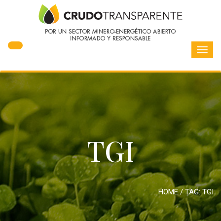
Toggl
navig
TGI
HOME
/ TAG:
TGI