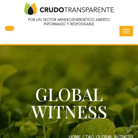
Toggl
navig
GLOBAL
WITNESS
HOME
/ TAG:
GLOBAL WITNESS