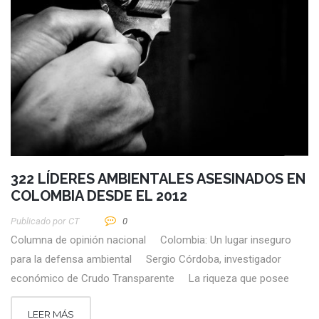
322 LÍDERES AMBIENTALES ASESINADOS EN
COLOMBIA DESDE EL 2012
Publicado por
CT
0
Columna de opinión nacional Colombia: Un lugar inseguro
para la defensa ambiental Sergio Córdoba, investigador
económico de Crudo Transparente La riqueza que posee
LEER MÁS