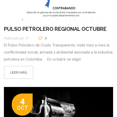
PULSO PETROLERO REGIONAL OCTUBRE
Publicado por
CT
0
El Pulso Petrolero de Crudo Transparente, mide mes a mes la
conflictividad social, armada y ambiental asociada a la industria
petrolera en Colombia En octubre se eligió
LEER MÁS
4
OCT