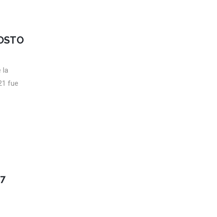
GOSTO
 la
21 fue
17