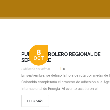
8
PULSO PETROLERO REGIONAL DE
OCT
SEPTIEMBRE
Publicado por
Admin
0
En septiembre, se definió la hoja de ruta por medio de l
Colombia completaría el proceso de adhesión a la Age
Internacional de Energía. Al evento asistieron el
LEER MÁS