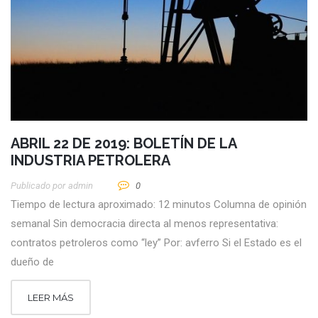
ABRIL 22 DE 2019: BOLETÍN DE LA
INDUSTRIA PETROLERA
Publicado por
Admin
0
Tiempo de lectura aproximado: 12 minutos Columna de opinión
semanal Sin democracia directa al menos representativa:
contratos petroleros como “ley” Por: avferro Si el Estado es el
dueño de
LEER MÁS