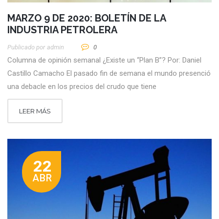
MARZO 9 DE 2020: BOLETÍN DE LA
INDUSTRIA PETROLERA
Publicado por
Admin
0
Columna de opinión semanal ¿Existe un “Plan B”? Por: Daniel
Castillo Camacho El pasado fin de semana el mundo presenció
una debacle en los precios del crudo que tiene
LEER MÁS
22
ABR