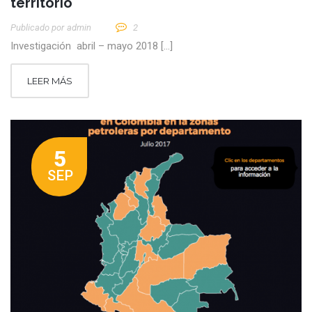
territorio
Publicado por
Admin
2
Investigación abril – mayo 2018 […]
LEER MÁS
5
SEP