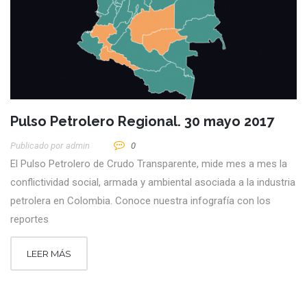
Pulso Petrolero Regional. 30 mayo 2017
Publicado por
Admin
0
El Pulso Petrolero de Crudo Transparente, mide mes a mes la
conflictividad social, armada y ambiental asociada a la industria
petrolera en Colombia. Conoce nuestra infografía con los
reportes
LEER MÁS