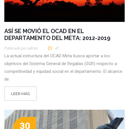
ASÍ SE MOVIÓ EL OCAD EN EL
DEPARTAMENTO DEL META: 2012-2019
Publicado por
Admin
47
La actual estructura del OCAD Meta busca aportar a los
objetivos del Sistema General de Regalías (SGR) respecto a
competitividad y equidad social en el departamento. El alcance
de
LEER MÁS
30