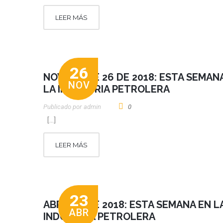
LEER MÁS
26
NOVIEMBRE 26 DE 2018: ESTA SEMAN
NOV
LA INDUSTRIA PETROLERA
Publicado por
Admin
0
[…]
LEER MÁS
23
ABRIL 23 DE 2018: ESTA SEMANA EN L
ABR
INDUSTRIA PETROLERA