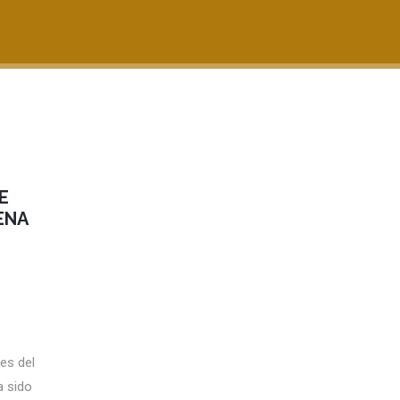
E
ENA
es del
a sido