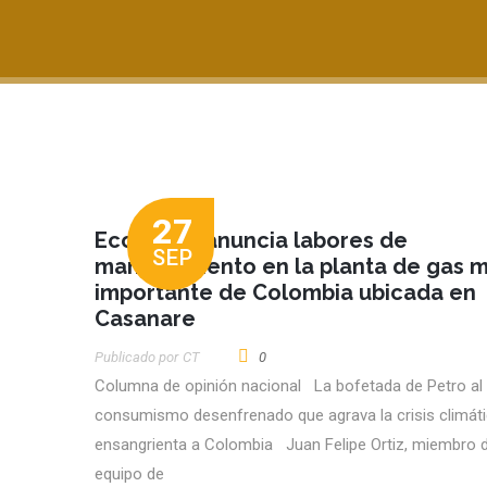
27
Ecopetrol anuncia labores de
SEP
mantenimiento en la planta de gas 
importante de Colombia ubicada en
Casanare
Publicado por
CT
0
Columna de opinión nacional La bofetada de Petro al
consumismo desenfrenado que agrava la crisis climáti
ensangrienta a Colombia Juan Felipe Ortiz, miembro d
equipo de