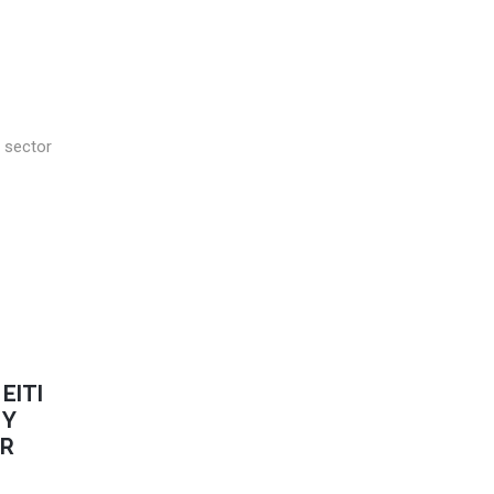
l sector
EITI
 Y
OR