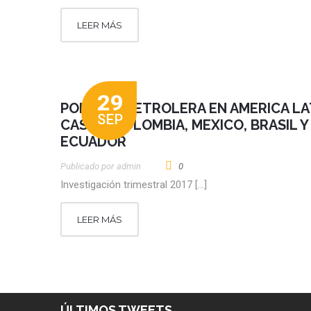
LEER MÁS
29
POLÍTICA PETROLERA EN AMERICA LA
SEP
CASOS: COLOMBIA, MEXICO, BRASIL Y
ECUADOR
Publicado por
Admin
0
Investigación trimestral 2017 […]
LEER MÁS
ÚLTIMOS TWEETS