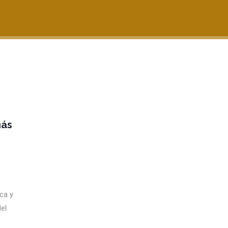
más
ca y
el