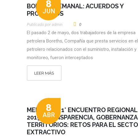
8
BOLETÍN SEMANAL: ACUERDOS Y
JUN
PROYECTOS
Publicado por
Admin
0
El pasado 2 de mayo, dos trabajadores de la empresa
petrolera Boreths, Compañía que presta servicios en e
petrolero relacionados con el suministro, instalación y
monitoreo, fueron interceptados
LEER MÁS
8
MEMORIAS: 1° ENCUENTRO REGIONAL 
ABR
2019, TRANSPARENCIA, GOBERNANZA
TERRITORIOS: RETOS PARA EL SECT
EXTRACTIVO