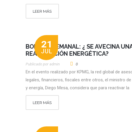
LEER MÁS
21
BOLETÍN SEMANAL: ¿ SE AVECINA UN
JUL
REACTIVACIÓN ENERGÉTICA?
Publicado por
Admin
0
En el evento realizado por KPMG, la red global de ases
legales, financieros, fiscales entre otros, el ministro d
y energía, Diego Mesa, considera que para reactivar la
LEER MÁS