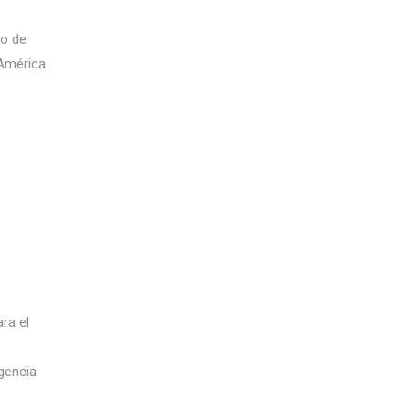
co de
 América
ra el
gencia