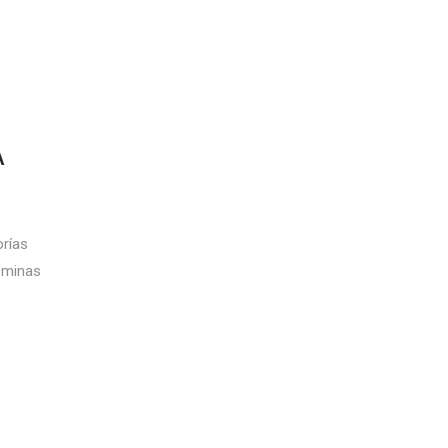
A
orías
e minas