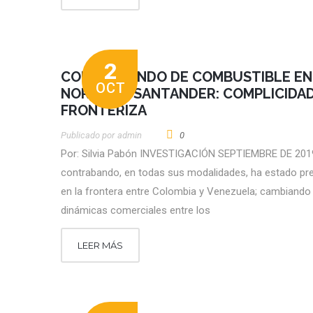
2
CONTRABANDO DE COMBUSTIBLE EN
OCT
NORTE DE SANTANDER: COMPLICIDA
FRONTERIZA
Publicado por
Admin
0
Por: Silvia Pabón INVESTIGACIÓN SEPTIEMBRE DE 2019
contrabando, en todas sus modalidades, ha estado pr
en la frontera entre Colombia y Venezuela; cambiando 
dinámicas comerciales entre los
LEER MÁS