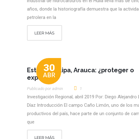
industrial de hidrocarburos en el Huila lleva más de ci
años, donde la historiografía demuestra que la activid
petrolera en la
LEER MÁS
30
Estero de Lipa, Arauca: ¿proteger o
ABR
explotar?
Publicado por
Admin
1
Investigación Regional, abril 2019 Por: Diego Alejandro
Díaz Introducción El campo Caño Limón, uno de los m
productivos del país, hace parte de un conjunto de c
que
LEER MÁS