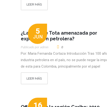
LEER MÁS
5
¿Laguna de Tota amenazada por
JUN
exploración petrolera?
Publicado por
Admin
0
Por: Maria Fernanda Cortaza Introducción Tras 100 año
industria petrolera en el país, no se puede negar la imp
de esta para Colombia, principalmente por el papel
LEER MÁS
16