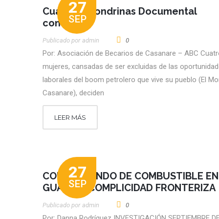
27
Cuatro Golondrinas Documental
SEP
completo
Publicado por
Admin
0
Por: Asociación de Becarios de Casanare – ABC Cuatr
mujeres, cansadas de ser excluidas de las oportunida
laborales del boom petrolero que vive su pueblo (El Mo
Casanare), deciden
LEER MÁS
27
CONTRABANDO DE COMBUSTIBLE EN
SEP
GUAJIRA: COMPLICIDAD FRONTERIZA
Publicado por
Admin
0
Por: Danna Rodríguez INVESTIGACIÓN SEPTIEMBRE D