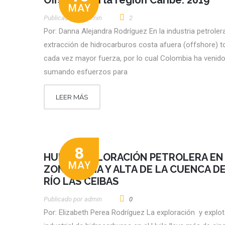
Offshore en la región Caribe: 2019
MAY
Publicado por
Admin
2
Por: Danna Alejandra Rodríguez En la industria petrolera
extracción de hidrocarburos costa afuera (offshore) 
cada vez mayor fuerza, por lo cual Colombia ha venid
sumando esfuerzos para
LEER MÁS
8
HUILA: EXPLORACIÓN PETROLERA EN
MAY
ZONA MEDIA Y ALTA DE LA CUENCA D
RÍO LAS CEIBAS
Publicado por
Admin
0
Por: Elizabeth Perea Rodríguez La exploración y explo