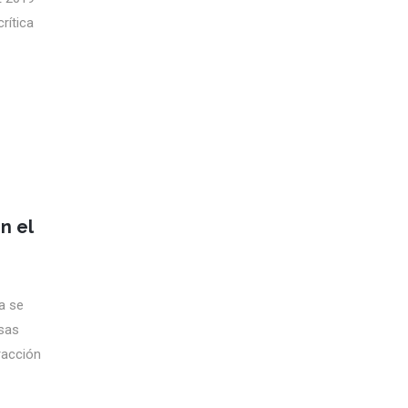
rítica
n el
a se
sas
racción