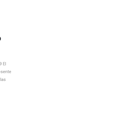
D
 El
esente
las