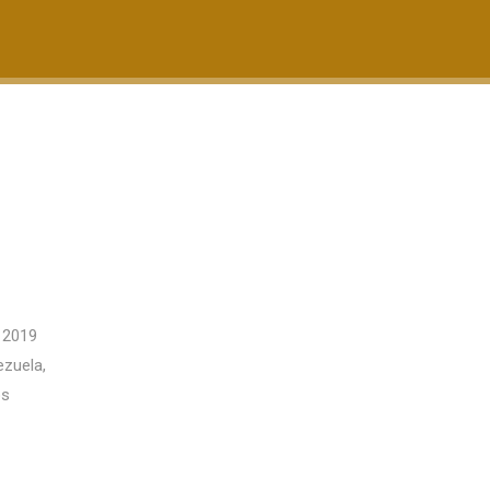
 2019
ezuela,
os