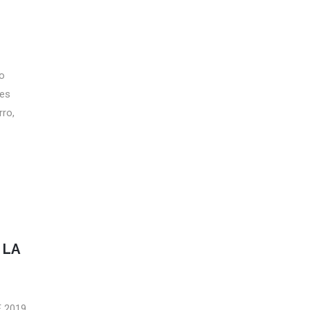
o
des
rro,
 LA
E 2019