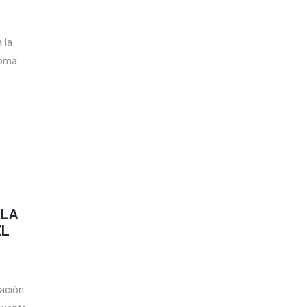
 la
toma
o
 LA
EL
tación