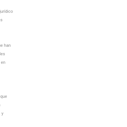
jurídico
os
ue han
les
 en
 que
s
 y