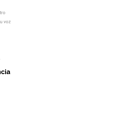
tro
su voz
.
ncia