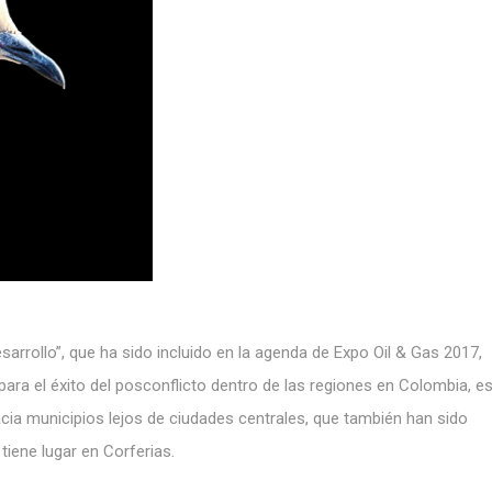
sarrollo”, que ha sido incluido en la agenda de Expo Oil & Gas 2017,
ara el éxito del posconflicto dentro de las regiones en Colombia, es
cia municipios lejos de ciudades centrales, que también han sido
 tiene lugar en Corferias.