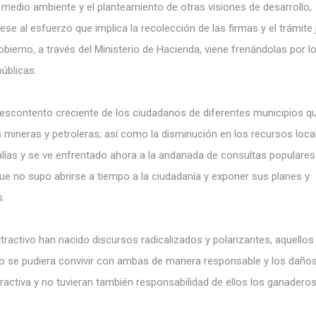
l medio ambiente y el planteamiento de otras visiones de desarrollo,
se al esfuerzo que implica la recolección de las firmas y el trámite 
bierno, a través del Ministerio de Hacienda, viene frenándolas por l
úblicas.
descontento creciente de los ciudadanos de diferentes municipios q
s mineras y petroleras; así como la disminución en los recursos loca
galías y se ve enfrentado ahora a la andanada de consultas populares
ue no supo abrirse a tiempo a la ciudadanía y exponer sus planes y
s.
xtractivo han nacido discursos radicalizados y polarizantes, aquellos
 no se pudiera convivir con ambas de manera responsable y los daño
tractiva y no tuvieran también responsabilidad de ellos los ganaderos