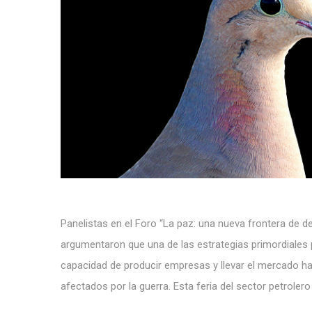
Panelistas en el Foro “La paz: una nueva frontera de de
argumentaron que una de las estrategias primordiales p
capacidad de producir empresas y llevar el mercado ha
afectados por la guerra. Esta feria del sector petrolero