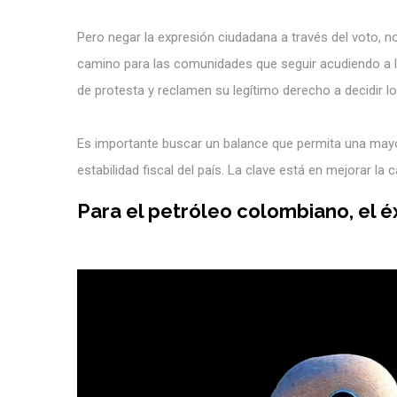
Pero negar la expresión ciudadana a través del voto, n
camino para las comunidades que seguir acudiendo a l
de protesta y reclamen su legítimo derecho a decidir lo r
Es importante buscar un balance que permita una mayo
estabilidad fiscal del país. La clave está en mejorar la c
Para el petróleo colombiano, el é