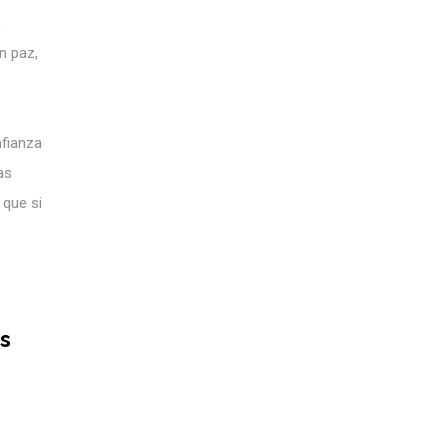
,
n paz,
nfianza
as
 que si
os