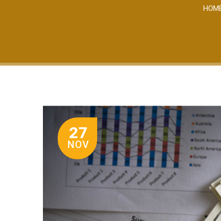
HOM
27
NOV