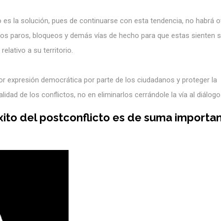
o es la solución, pues de continuarse con esta tendencia, no habrá o
os paros, bloqueos y demás vías de hecho para que estas sienten 
elativo a su territorio.
r expresión democrática por parte de los ciudadanos y proteger la
alidad de los conflictos, no en eliminarlos cerrándole la vía al diálogo
xito del postconflicto es de suma importa