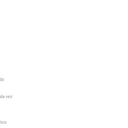
ado
ada vez
ctos