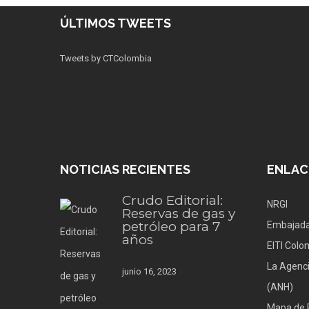
ÚLTIMOS TWEETS
Tweets by CTColombia
NOTICIAS RECIENTES
ENLAC
Crudo Editorial:
NRGI
Reservas de gas y
petróleo para 7
Embajada
años
EITI Colo
La Agenci
junio 16, 2023
(ANH)
Mapa de 