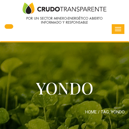
Toggl
navig
YONDO
HOME
/ TAG:
YONDO