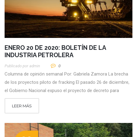
ENERO 20 DE 2020: BOLETÍN DE LA
INDUSTRIA PETROLERA
Publicado por
Admin
0
Columna de opinión semanal Por: Gabriela Zamora La brecha
de los proyectos piloto de fracking El pasado 26 de diciembre,
el Gobierno Nacional expuso el proyecto de decreto para
LEER MÁS