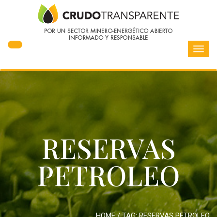
Toggl
navig
RESERVAS
PETROLEO
HOME
/ TAG:
RESERVAS PETROLEO