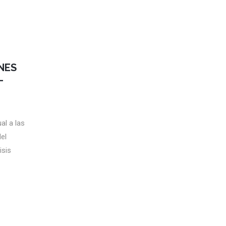
NES
–
al a las
el
isis