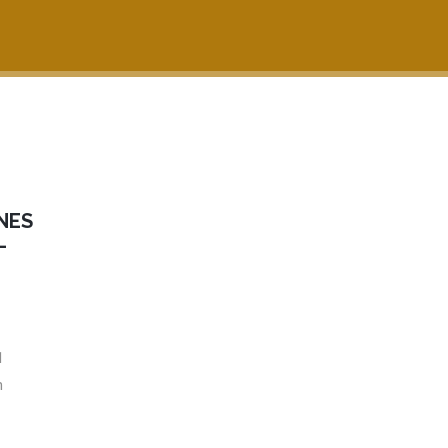
NES
–
1
n