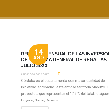
14
REPORTE MENSUAL DE LAS INVERSIO
AGO
DEL SISTEMA GENERAL DE REGALÍAS 
JULIO 2020
Publicado por
Admin
0
Córdoba es el departamento con mayor cantidad de
iniciativas aprobadas, esta entidad territorial viabilizó 1
proyectos, que representan el 17,7 % del total, le sigue
Boyacá, Sucre, Cesar y