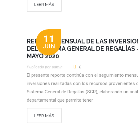
LEER MÁS
11
REPORTE MENSUAL DE LAS INVERSIO
JUN
DEL SISTEMA GENERAL DE REGALÍAS 
MAYO 2020
Publicado por
Admin
0
El presente reporte continúa con el seguimiento mensu
inversiones realizadas con los recursos provenientes d
Sistema General de Regalías (SGR), elaborando un anál
departamental que permite tener
LEER MÁS