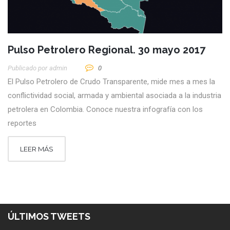
Pulso Petrolero Regional. 30 mayo 2017
Publicado por
Admin
0
El Pulso Petrolero de Crudo Transparente, mide mes a mes la
conflictividad social, armada y ambiental asociada a la industria
petrolera en Colombia. Conoce nuestra infografía con los
reportes
LEER MÁS
ÚLTIMOS TWEETS