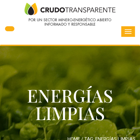
Toggl
navig
ENERGÍAS
LIMPIAS
HOME
/ TAG:
ENERGÍAS LIMPIAS