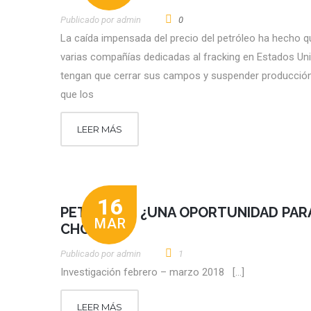
Publicado por
Admin
0
La caída impensada del precio del petróleo ha hecho q
varias compañías dedicadas al fracking en Estados Un
tengan que cerrar sus campos y suspender producción
que los
LEER MÁS
16
PETRÓLEO: ¿UNA OPORTUNIDAD PAR
MAR
CHOCÓ?
Publicado por
Admin
1
Investigación febrero – marzo 2018 […]
LEER MÁS