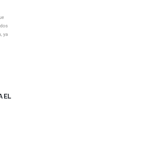
ue
idos
, ya
A EL