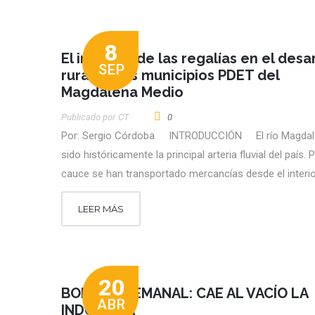
8
El impacto de las regalías en el desa
SEP
rural en los municipios PDET del
Magdalena Medio
Publicado por
CT
0
Por: Sergio Córdoba INTRODUCCIÓN El río Magdal
sido históricamente la principal arteria fluvial del país. 
cauce se han transportado mercancías desde el interi
LEER MÁS
20
BOLETÍN SEMANAL: CAE AL VACÍO LA
ABR
INDUSTRIA