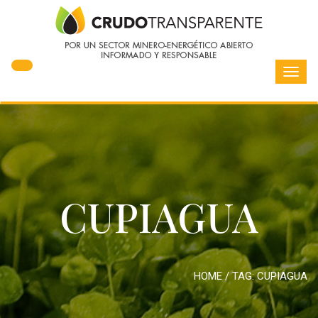
Toggl
navig
CUPIAGUA
HOME
/ TAG:
CUPIAGUA