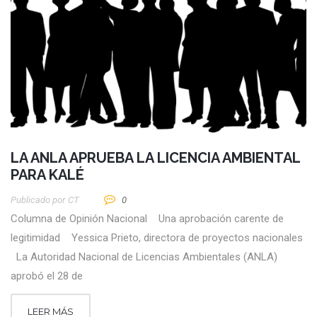
LA ANLA APRUEBA LA LICENCIA AMBIENTAL
PARA KALÉ
Publicado por
CT
0
Columna de Opinión Nacional Una aprobación carente de
legitimidad Yessica Prieto, directora de proyectos nacionales
La Autoridad Nacional de Licencias Ambientales (ANLA)
aprobó el 28 de
LEER MÁS