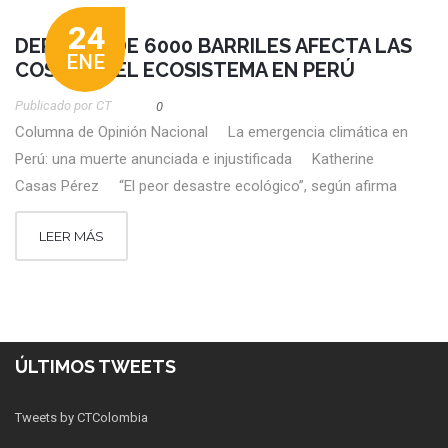
24
DERRAME DE 6000 BARRILES AFECTA LAS
ENE
COSTAS Y EL ECOSISTEMA EN PERÚ
Publicado por
CT
0
Columna de Opinión Nacional La emergencia climática en
Perú: una muerte anunciada e injustificada Katherine
Casas Pérez “El peor desastre ecológico”, según afirma
LEER MÁS
ÚLTIMOS TWEETS
Tweets by CTColombia