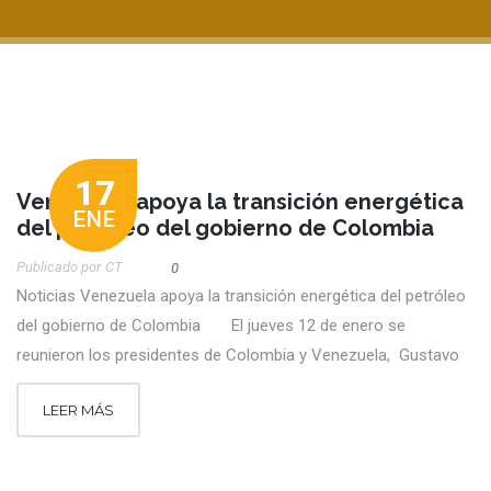
17
Venezuela apoya la transición energética
ENE
del petróleo del gobierno de Colombia
Publicado por
CT
0
Noticias Venezuela apoya la transición energética del petróleo
del gobierno de Colombia El jueves 12 de enero se
reunieron los presidentes de Colombia y Venezuela, Gustavo
LEER MÁS