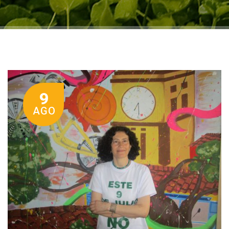
9
AGO