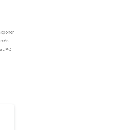
 exponer
ición
de JAC