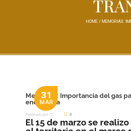
TRA
HOME
/
MEMORIAS: IM
31
Memorias: Importancia del gas para
energética
MAR
Publicado por
CT
0
El 15 de marzo se realizo