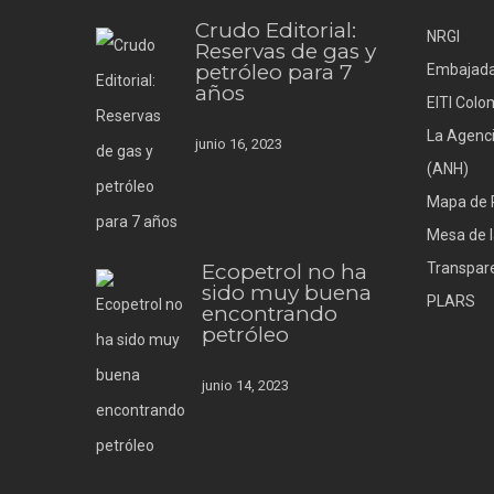
Crudo Editorial:
NRGI
Reservas de gas y
petróleo para 7
Embajada
años
EITI Colo
La Agenci
junio 16, 2023
(ANH)
Mapa de 
Mesa de l
Ecopetrol no ha
Transpare
sido muy buena
PLARS
encontrando
petróleo
junio 14, 2023