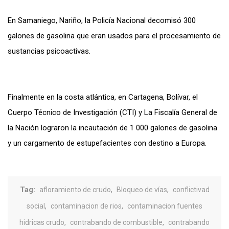
En Samanie
go, Nariño, la Policía Nacional decomisó 300
galones de gasolina que eran usados para el procesamiento de
sustancias psicoactivas.
Finalmente en la costa atlántica, en Cartagena, Bolívar, el
Cuerpo Técnico de Investigación (CTI) y La Fiscalía General de
la Nación lograron la incautación de 1 000 galones de gasolina
y un cargamento de estupefacientes con destino a Europa.
Tag:
,
,
afloramiento de crudo
Bloqueo de vías
conflictivad
,
,
social
contaminacion de rios
contaminacion fuentes
,
,
hidricas crudo
contrabando de combustible
contrabando