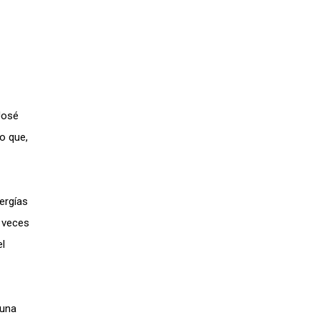
José
o que,
ergías
5 veces
el
 una