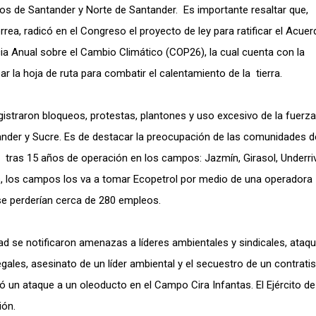
os de Santander y Norte de Santander. Es importante resaltar que,
rrea, radicó en el Congreso el proyecto de ley para ratificar el Acue
a Anual sobre el Cambio Climático (COP26), la cual cuenta con la
r la hoja de ruta para combatir el calentamiento de la tierra.
registraron bloqueos, protestas, plantones y uso excesivo de la fuerz
ander y Sucre. Es de destacar la preocupación de las comunidades d
 tras 15 años de operación en los campos: Jazmín, Girasol, Underriv
s, los campos los va a tomar Ecopetrol por medio de una operadora
se perderían cerca de 280 empleos.
idad se notificaron amenazas a líderes ambientales y sindicales, ataqu
legales, asesinato de un líder ambiental y el secuestro de un contrati
ró un ataque a un oleoducto en el Campo Cira Infantas. El Ejército de
ión.