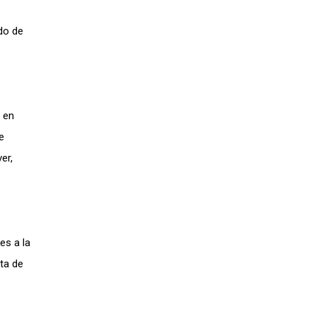
rdo de
a en
e
er,
es a la
sta de