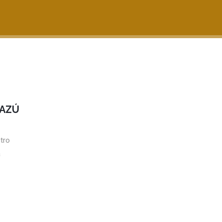
CAZÚ
tro
a