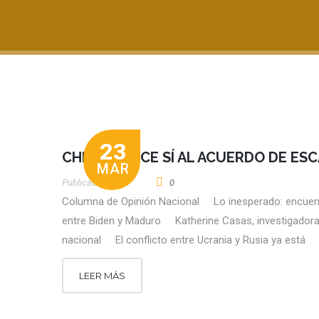
23
CHILE LE DICE SÍ AL ACUERDO DE ES
MAR
Publicado por
CT
0
Columna de Opinión Nacional Lo inesperado: encuen
entre Biden y Maduro Katherine Casas, investigador
nacional El conflicto entre Ucrania y Rusia ya está
LEER MÁS