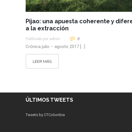
Pijao: una apuesta coherente y difer
a la extracción
Publicado por
Admin
0
Crónica julio – agosto 2017 […]
LEER MÁS
ÚLTIMOS TWEETS
Tweets by CTColombia