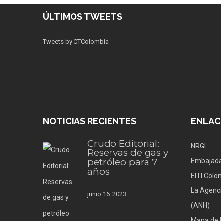
ÚLTIMOS TWEETS
Tweets by CTColombia
NOTICIAS RECIENTES
ENLAC
Crudo Editorial:
NRGI
Reservas de gas y
petróleo para 7
Embajada
años
EITI Colo
La Agenci
junio 16, 2023
(ANH)
Mapa de 