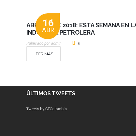
16
ABRIL 16 DE 2018: ESTA SEMANA EN L
ABR
INDUSTRIA PETROLERA
Publicado por
Admin
0
LEER MÁS
ÚLTIMOS TWEETS
Tweets by CTColombia