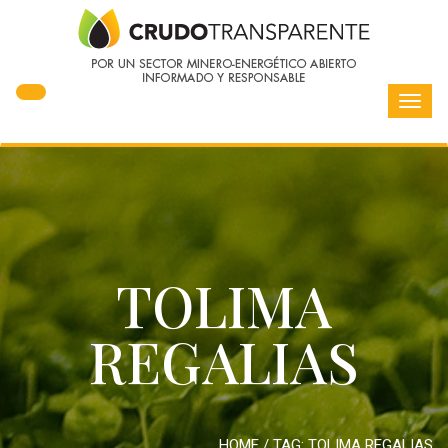
Toggl
navig
TOLIMA
REGALIAS
HOME
/ TAG:
TOLIMA REGALIAS