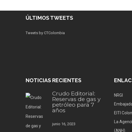
ÚLTIMOS TWEETS
Tweets by CTColombia
NOTICIAS RECIENTES
ENLAC
Crudo Editorial:
NRGI
Reservas de gas y
petróleo para 7
Embajada
años
EITI Colo
La Agenci
junio 16, 2023
(ANH)