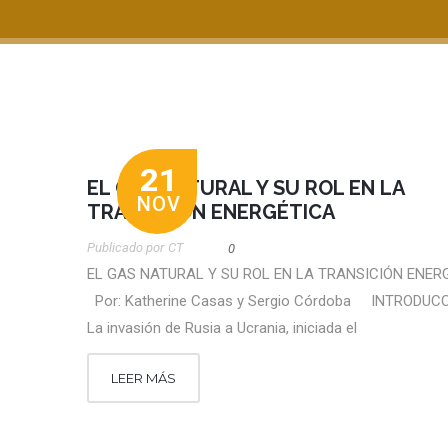
21
EL GAS NATURAL Y SU ROL EN LA
NOV
TRANSICIÓN ENERGÉTICA
Publicado por
CT
0
EL GAS NATURAL Y SU ROL EN LA TRANSICIÓN ENE
Por: Katherine Casas y Sergio Córdoba INTRODU
La invasión de Rusia a Ucrania, iniciada el
LEER MÁS