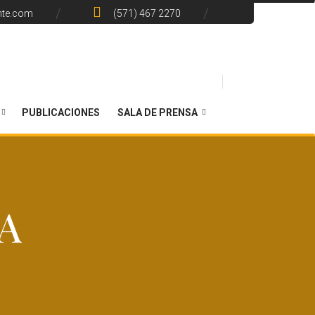
nte.com
(571) 467 2270
PUBLICACIONES
SALA DE PRENSA
A