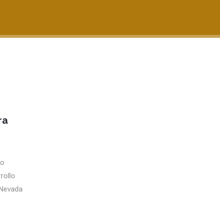
ra
to
rollo
a Nevada