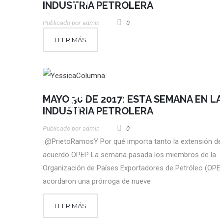
JUN
INDUSTRIA PETROLERA
Publicado por
Admin
0
LEER MÁS
30
MAYO 30 DE 2017: ESTA SEMANA EN L
MAY
INDUSTRIA PETROLERA
Publicado por
Admin
0
@PrietoRamosY Por qué importa tanto la extensión de
acuerdo OPEP La semana pasada los miembros de la
Organización de Países Exportadores de Petróleo (OP
acordaron una prórroga de nueve
LEER MÁS