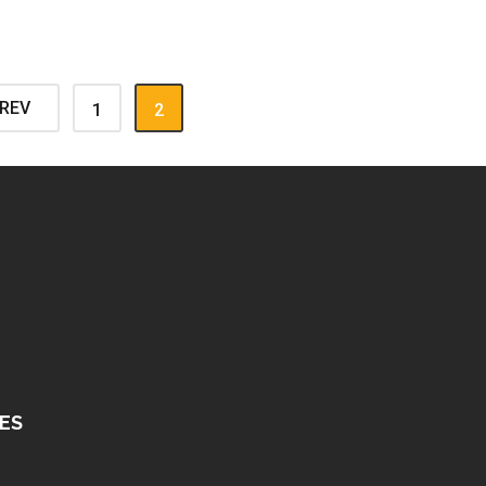
REV
1
2
ES