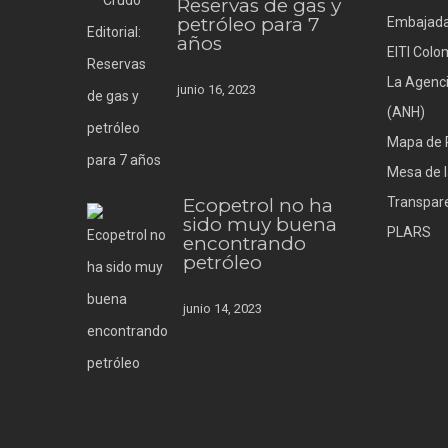
Reservas de gas y
petróleo para 7
Embajada
años
EITI Colo
La Agenci
junio 16, 2023
(ANH)
Mapa de 
Mesa de l
Ecopetrol no ha
Transpare
sido muy buena
PLARS
encontrando
petróleo
junio 14, 2023