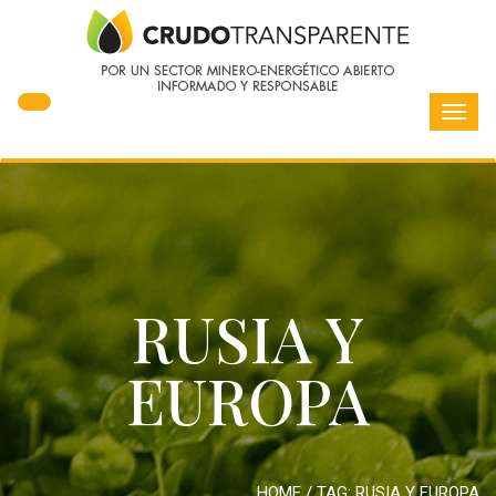
Toggl
navig
RUSIA Y
EUROPA
HOME
/ TAG:
RUSIA Y EUROPA